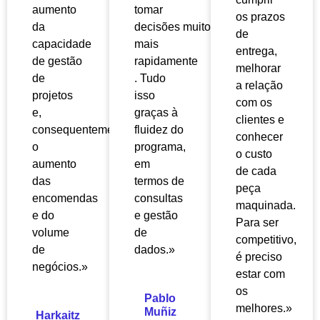
aumento
tomar
os prazos
da
decisões
muito
de
capacidade
mais
entrega,
de gestão
rapidamente
melhorar
de
. Tudo
a relação
projetos
isso
com os
e,
graças à
clientes e
consequentemente,
fluidez do
conhecer
o
programa,
o custo
aumento
em
de cada
das
termos de
peça
encomendas
consultas
maquinada.
e do
e gestão
Para ser
volume
de
competitivo,
de
dados.»
é preciso
negócios.»
estar com
os
Pablo
melhores.»
Muñiz
Harkaitz