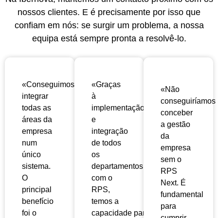
nossos clientes. E é precisamente por isso que
confiam em nós: se surgir um problema, a nossa
equipa está sempre pronta a resolvê-lo.
«Conseguimos
«Graças
«Não
integrar
à
conseguiríamos
todas as
implementação
conceber
áreas da
e
a gestão
empresa
integração
da
num
de todos
empresa
único
os
sem o
sistema.
departamentos
RPS
O
com o
Next. É
principal
RPS,
fundamental
benefício
temos a
para
foi o
capacidade
para
cumprir