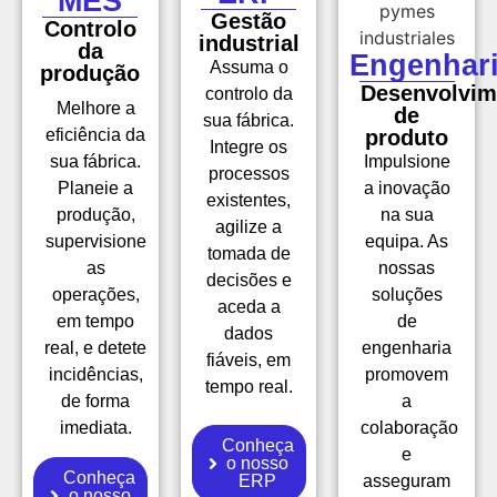
MES
Gestão
Controlo
industrial
da
Engenhar
Assuma o
produção
Desenvolvim
controlo da
Melhore a
de
sua fábrica.
eficiência da
produto
Integre os
sua fábrica.
Impulsione
processos
Planeie a
a inovação
existentes,
produção,
na sua
agilize a
supervisione
equipa. As
tomada de
as
nossas
decisões e
operações,
soluções
aceda a
em tempo
de
dados
real, e detete
engenharia
fiáveis, em
incidências,
promovem
tempo real.
de forma
a
imediata.
colaboração
Conheça
e
o nosso
Conheça
ERP
asseguram
o nosso