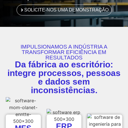
SOLICITE-NOS UMA DEMONSTRAÇÃO
IMPULSIONAMOS A INDÚSTRIA A
TRANSFORMAR EFICIÊNCIA EM
RESULTADOS
Da fábrica ao escritório:
integre processos, pessoas
e dados sem
inconsistências.
ERP