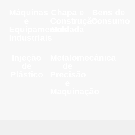
Máquinas
Chapa e
Bens de
e
Construção
Consumo
Equipamentos
Soldada
Industriais
Injeção
Metalomecânica
de
de
Plástico
Precisão
e
Maquinação