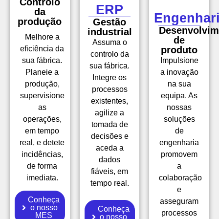
Controlo
ERP
da
Engenhar
produção
Gestão
Desenvolvim
industrial
Melhore a
de
Assuma o
eficiência da
produto
controlo da
sua fábrica.
Impulsione
sua fábrica.
Planeie a
a inovação
Integre os
produção,
na sua
processos
supervisione
equipa. As
existentes,
as
nossas
agilize a
operações,
soluções
tomada de
em tempo
de
decisões e
real, e detete
engenharia
aceda a
incidências,
promovem
dados
de forma
a
fiáveis, em
imediata.
colaboração
tempo real.
e
Conheça
asseguram
o nosso
Conheça
processos
MES
o nosso