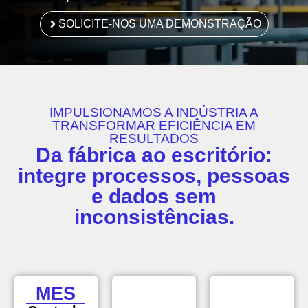
SOLICITE-NOS UMA DEMONSTRAÇÃO
IMPULSIONAMOS A INDÚSTRIA A
TRANSFORMAR EFICIÊNCIA EM
RESULTADOS
Da fábrica ao escritório:
integre processos, pessoas
e dados sem
inconsistências.
MES