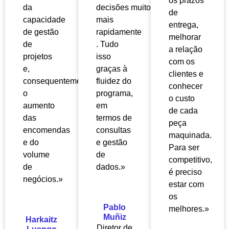
os prazos
da
decisões
muito
de
capacidade
mais
entrega,
de gestão
rapidamente
melhorar
de
. Tudo
a relação
projetos
isso
com os
e,
graças à
clientes e
consequentemente,
fluidez do
conhecer
o
programa,
o custo
aumento
em
de cada
das
termos de
peça
encomendas
consultas
maquinada.
e do
e gestão
Para ser
volume
de
competitivo,
de
dados.»
é preciso
negócios.»
estar com
os
Pablo
melhores.»
Muñiz
Harkaitz
Diretor de