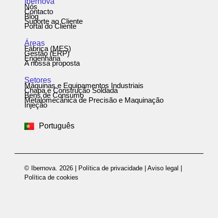
Ibernova
Nós
Contacto
Blog
Suporte ao Cliente
Portal do Cliente
Áreas
Fábrica (MES)
Gestão (ERP)
Engenharia
A nossa proposta
Setores
Máquinas e Equipamentos Industriais
Chapa e Construção Soldada
Bens de Consumo
Metalomecânica de Precisão e Maquinação
Español
Injeção
English
Português
Deutsch
© Ibernova. 2026 |
Política de privacidade
|
Aviso legal
|
Política de cookies