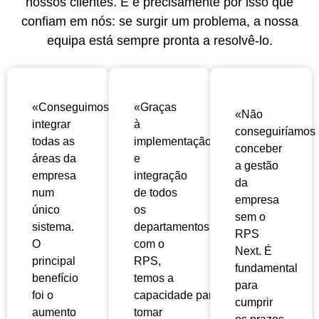
nossos clientes. E é precisamente por isso que
confiam em nós: se surgir um problema, a nossa
equipa está sempre pronta a resolvê-lo.
«Conseguimos
«Graças
«Não
integrar
à
conseguiríamos
todas as
implementação
conceber
áreas da
e
a gestão
empresa
integração
da
num
de todos
empresa
único
os
sem o
sistema.
departamentos
RPS
O
com o
Next. É
principal
RPS,
fundamental
benefício
temos a
para
foi o
capacidade
para
cumprir
aumento
tomar