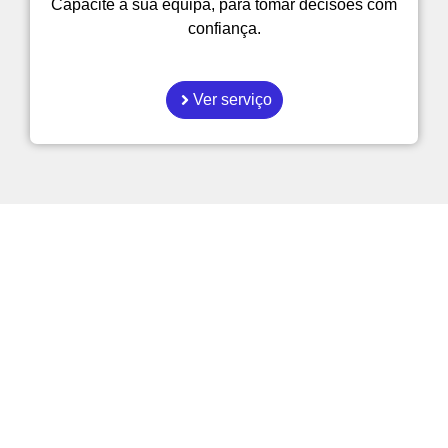
Capacite a sua equipa, para tomar decisões com
confiança.
Ver serviço
Como é que as empresas
podem tornar-se mais
eficientes?
Explore os nossos artigos sobre gestão,
automatição e Inteligência Artificial
aplicada ao dia a dia.