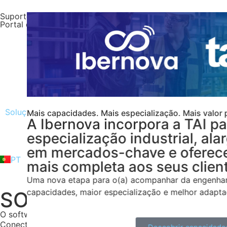
Suporte
Portal do Cliente
Soluções
Serviços
Setores
Sobre a Ibernova
Mais capacidades. Mais especialização. Mais valor para a i
A Ibernova incorpora a TAI para r
especialização industrial, alargar
ES
em mercados-chave e oferecer u
EN
PT
DE
mais completa aos seus clientes.
Uma nova etapa para o(a) acompanhar da engenharia à fá
capacidades, maior especialização e melhor adaptação à su
SOFTWARE INDUSTRIAL
O software que entende a sua fábrica
Conecte engenharia, produção e gestão e impulsione os r