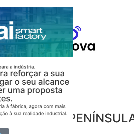
Blog
ndústria.
eforçar a sua
 o seu alcance
ma proposta
brica, agora com mais
a realidade industrial.
 LÍDER NA PENÍNSULA
esultados da sua empresa.