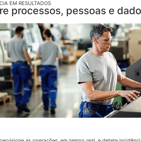
CIA EM RESULTADOS
egre processos, pessoas e dad
upervisione as operações, em tempo real, e detete incidênci