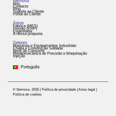
Ibernova
Nós
Contacto
Blog
Suporte ao Cliente
Portal do Cliente
Áreas
Fábrica (MES)
Gestão (ERP)
Engenharia
A nossa proposta
Setores
Máquinas e Equipamentos Industriais
Chapa e Construção Soldada
Bens de Consumo
Metalomecânica de Precisão e Maquinação
Español
Injeção
English
Português
Deutsch
© Ibernova. 2026 |
Política de privacidade
|
Aviso legal
|
Política de cookies