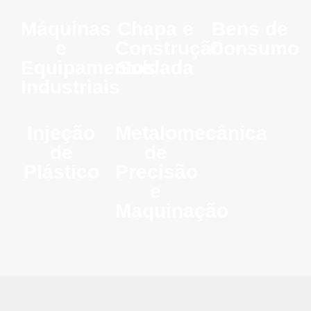
Máquinas
Chapa e
Bens de
e
Construção
Consumo
Equipamentos
Soldada
Industriais
Injeção
Metalomecânica
de
de
Plástico
Precisão
e
Maquinação