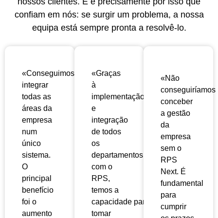
nossos clientes. E é precisamente por isso que
confiam em nós: se surgir um problema, a nossa
equipa está sempre pronta a resolvê-lo.
«Conseguimos
«Graças
«Não
integrar
à
conseguiríamos
todas as
implementação
conceber
áreas da
e
a gestão
empresa
integração
da
num
de todos
empresa
único
os
sem o
sistema.
departamentos
RPS
O
com o
Next. É
principal
RPS,
fundamental
benefício
temos a
para
foi o
capacidade
para
cumprir
aumento
tomar