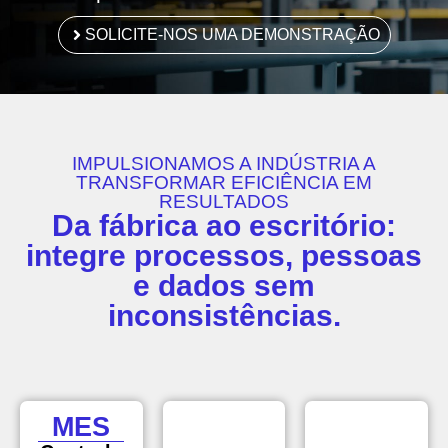
SOLICITE-NOS UMA DEMONSTRAÇÃO
IMPULSIONAMOS A INDÚSTRIA A
TRANSFORMAR EFICIÊNCIA EM
RESULTADOS
Da fábrica ao escritório:
integre processos, pessoas
e dados sem
inconsistências.
MES