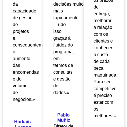
os prazos
da
decisões
muito
de
capacidade
mais
entrega,
de gestão
rapidamente
melhorar
de
. Tudo
a relação
projetos
isso
com os
e,
graças à
clientes e
consequentemente,
fluidez do
conhecer
o
programa,
o custo
aumento
em
de cada
das
termos de
peça
encomendas
consultas
maquinada.
e do
e gestão
Para ser
volume
de
competitivo,
de
dados.»
é preciso
negócios.»
estar com
os
Pablo
melhores.»
Muñiz
Harkaitz
Diretor de