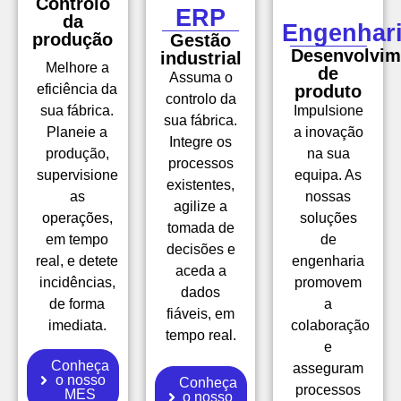
Controlo
ERP
da
Engenhar
produção
Gestão
Desenvolvim
industrial
Melhore a
de
Assuma o
eficiência da
produto
controlo da
sua fábrica.
Impulsione
sua fábrica.
Planeie a
a inovação
Integre os
produção,
na sua
processos
supervisione
equipa. As
existentes,
as
nossas
agilize a
operações,
soluções
tomada de
em tempo
de
decisões e
real, e detete
engenharia
aceda a
incidências,
promovem
dados
de forma
a
fiáveis, em
imediata.
colaboração
tempo real.
e
Conheça
asseguram
o nosso
Conheça
processos
MES
o nosso