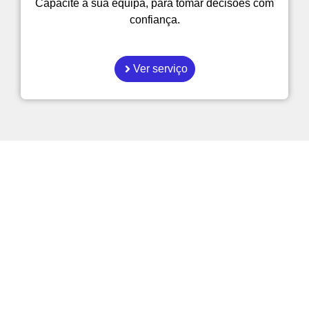
Capacite a sua equipa, para tomar decisões com
confiança.
Ver serviço
Como é que as empresas
podem tornar-se mais
eficientes?
Explore os nossos artigos sobre gestão,
automatição e Inteligência Artificial
aplicada ao dia a dia.