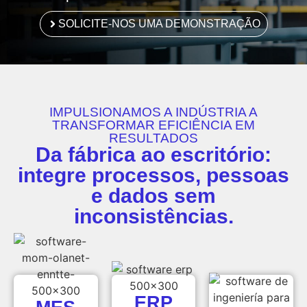
SOLICITE-NOS UMA DEMONSTRAÇÃO
IMPULSIONAMOS A INDÚSTRIA A
TRANSFORMAR EFICIÊNCIA EM
RESULTADOS
Da fábrica ao escritório:
integre processos, pessoas
e dados sem
inconsistências.
ERP