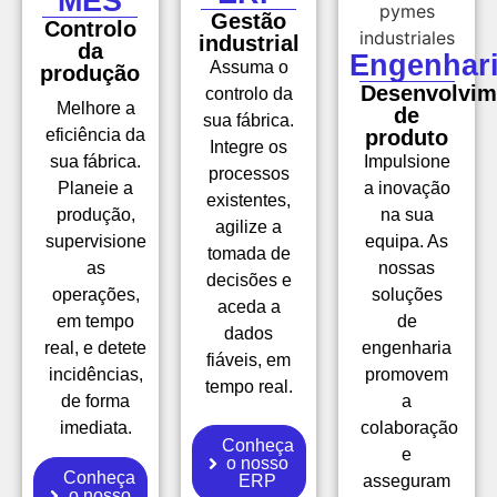
MES
Gestão
Controlo
industrial
da
Engenhar
Assuma o
produção
Desenvolvim
controlo da
Melhore a
de
sua fábrica.
eficiência da
produto
Integre os
sua fábrica.
Impulsione
processos
Planeie a
a inovação
existentes,
produção,
na sua
agilize a
supervisione
equipa. As
tomada de
as
nossas
decisões e
operações,
soluções
aceda a
em tempo
de
dados
real, e detete
engenharia
fiáveis, em
incidências,
promovem
tempo real.
de forma
a
imediata.
colaboração
Conheça
e
o nosso
Conheça
ERP
asseguram
o nosso