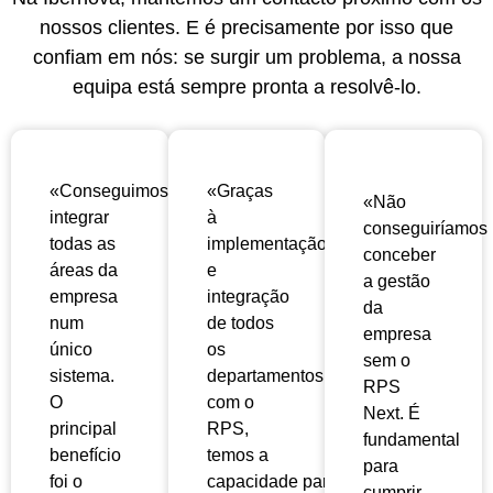
nossos clientes. E é precisamente por isso que
confiam em nós: se surgir um problema, a nossa
equipa está sempre pronta a resolvê-lo.
«Conseguimos
«Graças
«Não
integrar
à
conseguiríamos
todas as
implementação
conceber
áreas da
e
a gestão
empresa
integração
da
num
de todos
empresa
único
os
sem o
sistema.
departamentos
RPS
O
com o
Next. É
principal
RPS,
fundamental
benefício
temos a
para
foi o
capacidade
para
cumprir