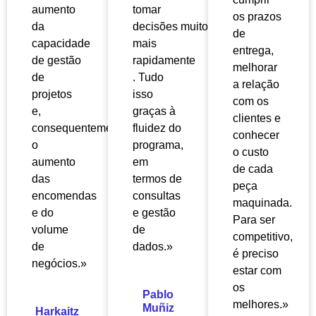
aumento
tomar
os prazos
da
decisões
muito
de
capacidade
mais
entrega,
de gestão
rapidamente
melhorar
de
. Tudo
a relação
projetos
isso
com os
e,
graças à
clientes e
consequentemente,
fluidez do
conhecer
o
programa,
o custo
aumento
em
de cada
das
termos de
peça
encomendas
consultas
maquinada.
e do
e gestão
Para ser
volume
de
competitivo,
de
dados.»
é preciso
negócios.»
estar com
os
Pablo
melhores.»
Muñiz
Harkaitz