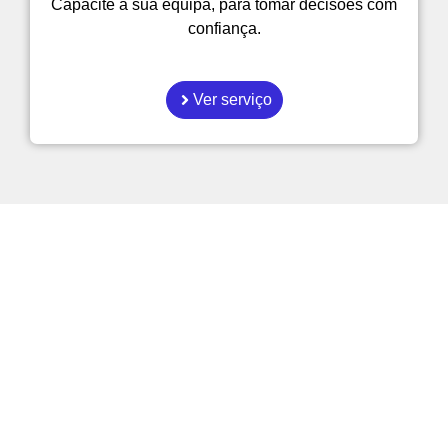
Capacite a sua equipa, para tomar decisões com
confiança.
Ver serviço
Como é que as empresas
podem tornar-se mais
eficientes?
Explore os nossos artigos sobre gestão,
automatição e Inteligência Artificial
aplicada ao dia a dia.