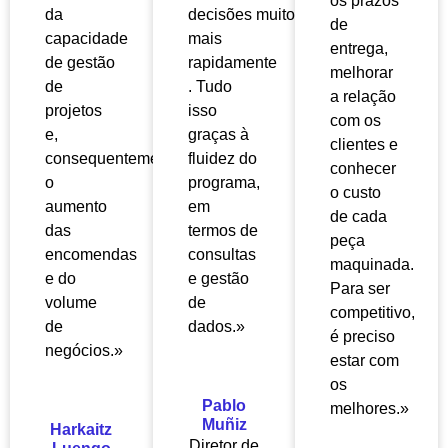
os prazos
da
decisões
muito
de
capacidade
mais
entrega,
de gestão
rapidamente
melhorar
de
. Tudo
a relação
projetos
isso
com os
e,
graças à
clientes e
consequentemente,
fluidez do
conhecer
o
programa,
o custo
aumento
em
de cada
das
termos de
peça
encomendas
consultas
maquinada.
e do
e gestão
Para ser
volume
de
competitivo,
de
dados.»
é preciso
negócios.»
estar com
os
Pablo
melhores.»
Muñiz
Harkaitz
Diretor de