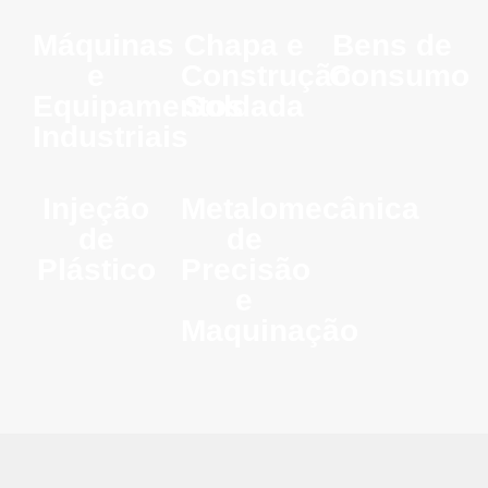
Máquinas
Chapa e
Bens de
e
Construção
Consumo
Equipamentos
Soldada
Industriais
Injeção
Metalomecânica
de
de
Plástico
Precisão
e
Maquinação