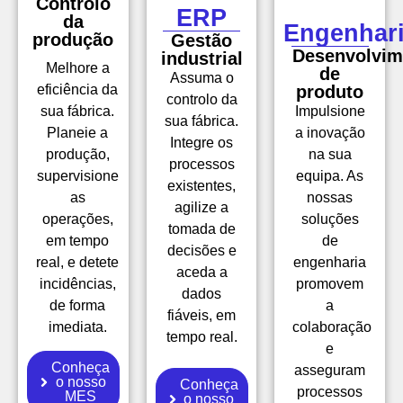
Controlo
ERP
da
Engenhar
produção
Gestão
Desenvolvim
industrial
Melhore a
de
Assuma o
eficiência da
produto
controlo da
sua fábrica.
Impulsione
sua fábrica.
Planeie a
a inovação
Integre os
produção,
na sua
processos
supervisione
equipa. As
existentes,
as
nossas
agilize a
operações,
soluções
tomada de
em tempo
de
decisões e
real, e detete
engenharia
aceda a
incidências,
promovem
dados
de forma
a
fiáveis, em
imediata.
colaboração
tempo real.
e
Conheça
asseguram
o nosso
Conheça
processos
MES
o nosso