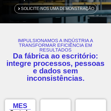
SOLICITE-NOS UMA DEMONSTRAÇÃO
IMPULSIONAMOS A INDÚSTRIA A
TRANSFORMAR EFICIÊNCIA EM
RESULTADOS
Da fábrica ao escritório:
integre processos, pessoas
e dados sem
inconsistências.
MES