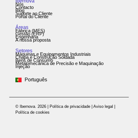
Ibernova
Nós
Contacto
Blog
Suporte ao Cliente
Portal do Cliente
Áreas
Fábrica (MES)
Gestão (ERP)
Engenharia
A nossa proposta
Setores
Máquinas e Equipamentos Industriais
Chapa e Construção Soldada
Bens de Consumo
Metalomecânica de Precisão e Maquinação
Español
Injeção
English
Português
Deutsch
© Ibernova. 2026 |
Política de privacidade
|
Aviso legal
|
Política de cookies