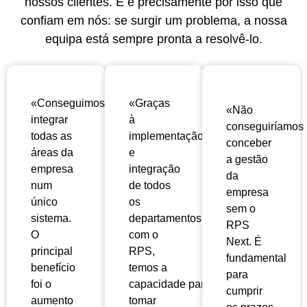
nossos clientes. E é precisamente por isso que
confiam em nós: se surgir um problema, a nossa
equipa está sempre pronta a resolvê-lo.
«Conseguimos
«Graças
«Não
integrar
à
conseguiríamos
todas as
implementação
conceber
áreas da
e
a gestão
empresa
integração
da
num
de todos
empresa
único
os
sem o
sistema.
departamentos
RPS
O
com o
Next. É
principal
RPS,
fundamental
benefício
temos a
para
foi o
capacidade
para
cumprir
aumento
tomar