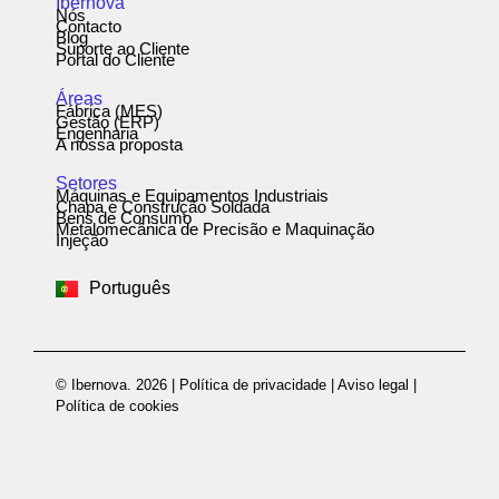
Ibernova
Nós
Contacto
Blog
Suporte ao Cliente
Portal do Cliente
Áreas
Fábrica (MES)
Gestão (ERP)
Engenharia
A nossa proposta
Setores
Máquinas e Equipamentos Industriais
Chapa e Construção Soldada
Bens de Consumo
Metalomecânica de Precisão e Maquinação
Español
Injeção
English
Português
Deutsch
© Ibernova. 2026 |
Política de privacidade
|
Aviso legal
|
Política de cookies