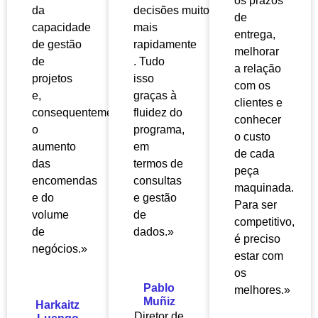
os prazos
da
decisões
muito
de
capacidade
mais
entrega,
de gestão
rapidamente
melhorar
de
. Tudo
a relação
projetos
isso
com os
e,
graças à
clientes e
consequentemente,
fluidez do
conhecer
o
programa,
o custo
aumento
em
de cada
das
termos de
peça
encomendas
consultas
maquinada.
e do
e gestão
Para ser
volume
de
competitivo,
de
dados.»
é preciso
negócios.»
estar com
os
Pablo
melhores.»
Muñiz
Harkaitz
Diretor de