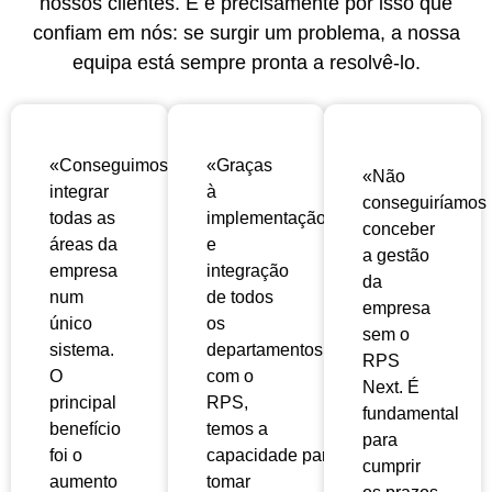
nossos clientes. E é precisamente por isso que
confiam em nós: se surgir um problema, a nossa
equipa está sempre pronta a resolvê-lo.
«Conseguimos
«Graças
«Não
integrar
à
conseguiríamos
todas as
implementação
conceber
áreas da
e
a gestão
empresa
integração
da
num
de todos
empresa
único
os
sem o
sistema.
departamentos
RPS
O
com o
Next. É
principal
RPS,
fundamental
benefício
temos a
para
foi o
capacidade
para
cumprir
aumento
tomar