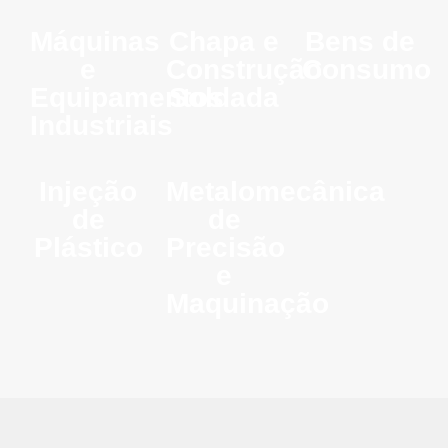
Máquinas
Chapa e
Bens de
e
Construção
Consumo
Equipamentos
Soldada
Industriais
Injeção
Metalomecânica
de
de
Plástico
Precisão
e
Maquinação