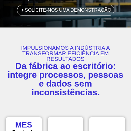
SOLICITE-NOS UMA DEMONSTRAÇÃO
IMPULSIONAMOS A INDÚSTRIA A
TRANSFORMAR EFICIÊNCIA EM
RESULTADOS
Da fábrica ao escritório:
integre processos, pessoas
e dados sem
inconsistências.
MES