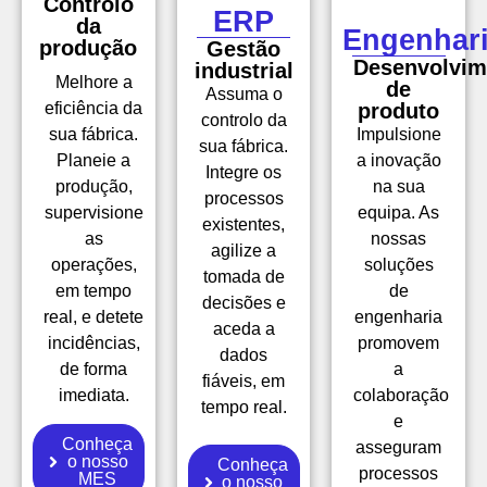
Controlo
ERP
da
Engenhar
produção
Gestão
Desenvolvim
industrial
Melhore a
de
Assuma o
eficiência da
produto
controlo da
sua fábrica.
Impulsione
sua fábrica.
Planeie a
a inovação
Integre os
produção,
na sua
processos
supervisione
equipa. As
existentes,
as
nossas
agilize a
operações,
soluções
tomada de
em tempo
de
decisões e
real, e detete
engenharia
aceda a
incidências,
promovem
dados
de forma
a
fiáveis, em
imediata.
colaboração
tempo real.
e
Conheça
asseguram
o nosso
Conheça
processos
MES
o nosso