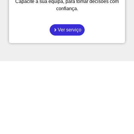
Capacite a sua equipa, para tomar decisões com
confiança.
Ver serviço
Como é que as empresas
podem tornar-se mais
eficientes?
Explore os nossos artigos sobre gestão,
automatição e Inteligência Artificial
aplicada ao dia a dia.