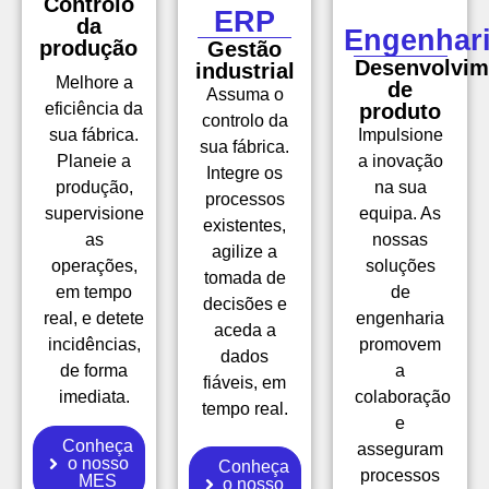
Controlo
ERP
da
Engenhar
produção
Gestão
Desenvolvim
industrial
Melhore a
de
Assuma o
eficiência da
produto
controlo da
sua fábrica.
Impulsione
sua fábrica.
Planeie a
a inovação
Integre os
produção,
na sua
processos
supervisione
equipa. As
existentes,
as
nossas
agilize a
operações,
soluções
tomada de
em tempo
de
decisões e
real, e detete
engenharia
aceda a
incidências,
promovem
dados
de forma
a
fiáveis, em
imediata.
colaboração
tempo real.
e
Conheça
asseguram
o nosso
Conheça
processos
MES
o nosso