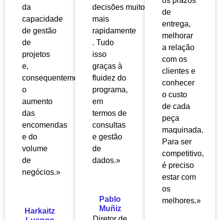
os prazos
da
decisões
muito
de
capacidade
mais
entrega,
de gestão
rapidamente
melhorar
de
. Tudo
a relação
projetos
isso
com os
e,
graças à
clientes e
consequentemente,
fluidez do
conhecer
o
programa,
o custo
aumento
em
de cada
das
termos de
peça
encomendas
consultas
maquinada.
e do
e gestão
Para ser
volume
de
competitivo,
de
dados.»
é preciso
negócios.»
estar com
os
Pablo
melhores.»
Muñiz
Harkaitz
Diretor de