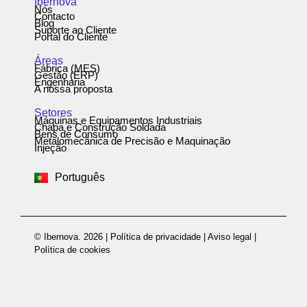
Ibernova
Nós
Contacto
Blog
Suporte ao Cliente
Portal do Cliente
Áreas
Fábrica (MES)
Gestão (ERP)
Engenharia
A nossa proposta
Setores
Máquinas e Equipamentos Industriais
Chapa e Construção Soldada
Bens de Consumo
Metalomecânica de Precisão e Maquinação
Español
Injeção
English
Português
Deutsch
© Ibernova. 2026 |
Política de privacidade
|
Aviso legal
|
Política de cookies