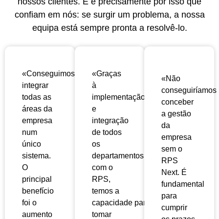
nossos clientes. E é precisamente por isso que
confiam em nós: se surgir um problema, a nossa
equipa está sempre pronta a resolvê-lo.
«Conseguimos
«Graças
«Não
integrar
à
conseguiríamos
todas as
implementação
conceber
áreas da
e
a gestão
empresa
integração
da
num
de todos
empresa
único
os
sem o
sistema.
departamentos
RPS
O
com o
Next. É
principal
RPS,
fundamental
benefício
temos a
para
foi o
capacidade
para
cumprir
aumento
tomar