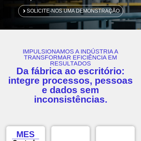
SOLICITE-NOS UMA DEMONSTRAÇÃO
IMPULSIONAMOS A INDÚSTRIA A
TRANSFORMAR EFICIÊNCIA EM
RESULTADOS
Da fábrica ao escritório:
integre processos, pessoas
e dados sem
inconsistências.
MES