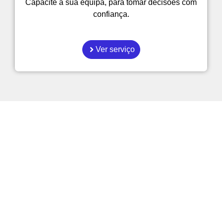
Capacite a sua equipa, para tomar decisões com
confiança.
Ver serviço
Como é que as empresas
podem tornar-se mais
eficientes?
Explore os nossos artigos sobre gestão,
automatição e Inteligência Artificial
aplicada ao dia a dia.