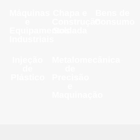
Máquinas
Chapa e
Bens de
e
Construção
Consumo
Equipamentos
Soldada
Industriais
Injeção
Metalomecânica
de
de
Plástico
Precisão
e
Maquinação