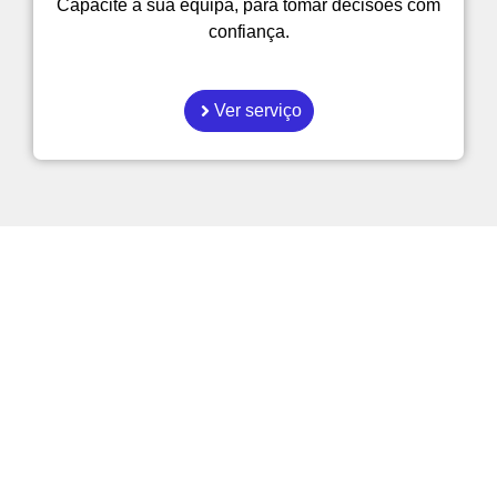
Capacite a sua equipa, para tomar decisões com
confiança.
Ver serviço
Como é que as empresas
podem tornar-se mais
eficientes?
Explore os nossos artigos sobre gestão,
automatição e Inteligência Artificial
aplicada ao dia a dia.