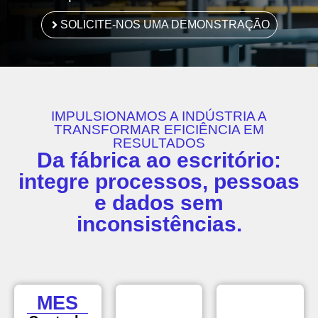
SOLICITE-NOS UMA DEMONSTRAÇÃO
IMPULSIONAMOS A INDÚSTRIA A
TRANSFORMAR EFICIÊNCIA EM
RESULTADOS
Da fábrica ao escritório:
integre processos, pessoas
e dados sem
inconsistências.
MES