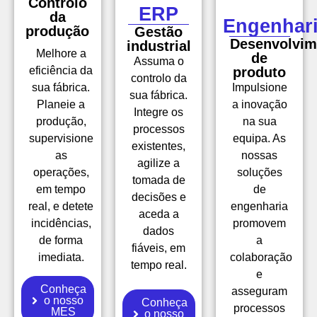
Controlo
ERP
da
Engenhar
produção
Gestão
Desenvolvim
industrial
Melhore a
de
Assuma o
eficiência da
produto
controlo da
sua fábrica.
Impulsione
sua fábrica.
Planeie a
a inovação
Integre os
produção,
na sua
processos
supervisione
equipa. As
existentes,
as
nossas
agilize a
operações,
soluções
tomada de
em tempo
de
decisões e
real, e detete
engenharia
aceda a
incidências,
promovem
dados
de forma
a
fiáveis, em
imediata.
colaboração
tempo real.
e
Conheça
asseguram
o nosso
Conheça
processos
MES
o nosso