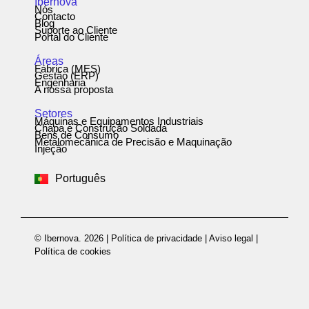
Ibernova
Nós
Contacto
Blog
Suporte ao Cliente
Portal do Cliente
Áreas
Fábrica (MES)
Gestão (ERP)
Engenharia
A nossa proposta
Setores
Máquinas e Equipamentos Industriais
Chapa e Construção Soldada
Bens de Consumo
Metalomecânica de Precisão e Maquinação
Español
Injeção
English
Português
Deutsch
© Ibernova. 2026 |
Política de privacidade
|
Aviso legal
|
Política de cookies