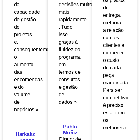
os prazos
da
decisões
muito
de
capacidade
mais
entrega,
de gestão
rapidamente
melhorar
de
. Tudo
a relação
projetos
isso
com os
e,
graças à
clientes e
consequentemente,
fluidez do
conhecer
o
programa,
o custo
aumento
em
de cada
das
termos de
peça
encomendas
consultas
maquinada.
e do
e gestão
Para ser
volume
de
competitivo,
de
dados.»
é preciso
negócios.»
estar com
os
Pablo
melhores.»
Muñiz
Harkaitz
Diretor de