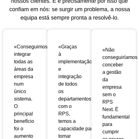
nossos clientes. E é precisamente por isso que
confiam em nós: se surgir um problema, a nossa
equipa está sempre pronta a resolvê-lo.
«Conseguimos
«Graças
«Não
integrar
à
conseguiríamos
todas as
implementação
conceber
áreas da
e
a gestão
empresa
integração
da
num
de todos
empresa
único
os
sem o
sistema.
departamentos
RPS
O
com o
Next. É
principal
RPS,
fundamental
benefício
temos a
para
foi o
capacidade
para
cumprir
aumento
tomar