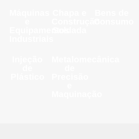
Máquinas
Chapa e
Bens de
e
Construção
Consumo
Equipamentos
Soldada
Industriais
Injeção
Metalomecânica
de
de
Plástico
Precisão
e
Maquinação