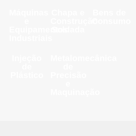
Máquinas
Chapa e
Bens de
e
Construção
Consumo
Equipamentos
Soldada
Industriais
Injeção
Metalomecânica
de
de
Plástico
Precisão
e
Maquinação