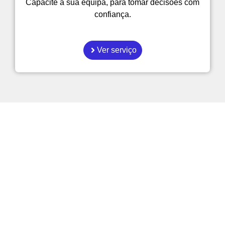
Capacite a sua equipa, para tomar decisões com
confiança.
Ver serviço
Como é que as empresas
podem tornar-se mais
eficientes?
Explore os nossos artigos sobre gestão,
automatição e Inteligência Artificial
aplicada ao dia a dia.