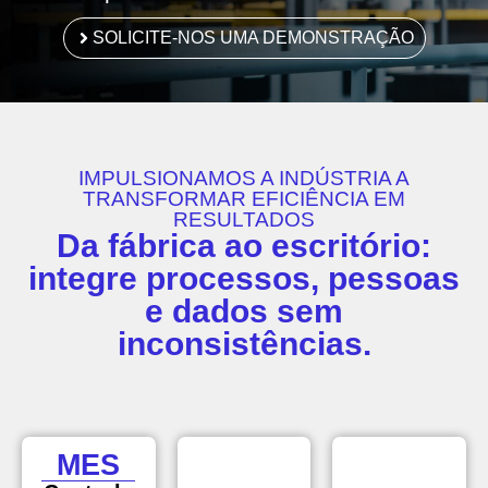
SOLICITE-NOS UMA DEMONSTRAÇÃO
IMPULSIONAMOS A INDÚSTRIA A
TRANSFORMAR EFICIÊNCIA EM
RESULTADOS
Da fábrica ao escritório:
integre processos, pessoas
e dados sem
inconsistências.
MES