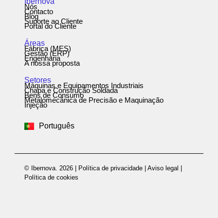
Ibernova
Nós
Contacto
Blog
Suporte ao Cliente
Portal do Cliente
Áreas
Fábrica (MES)
Gestão (ERP)
Engenharia
A nossa proposta
Setores
Máquinas e Equipamentos Industriais
Chapa e Construção Soldada
Bens de Consumo
Metalomecânica de Precisão e Maquinação
Español
Injeção
English
Português
Deutsch
© Ibernova. 2026 |
Política de privacidade
|
Aviso legal
|
Política de cookies