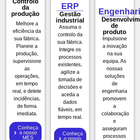
Controlo
ERP
da
Engenhar
produção
Gestão
Desenvolvim
industrial
Melhore a
de
Assuma o
eficiência da
produto
controlo da
sua fábrica.
Impulsione
sua fábrica.
Planeie a
a inovação
Integre os
produção,
na sua
processos
supervisione
equipa. As
existentes,
as
nossas
agilize a
operações,
soluções
tomada de
em tempo
de
decisões e
real, e detete
engenharia
aceda a
incidências,
promovem
dados
de forma
a
fiáveis, em
imediata.
colaboração
tempo real.
e
Conheça
asseguram
o nosso
Conheça
processos
MES
o nosso