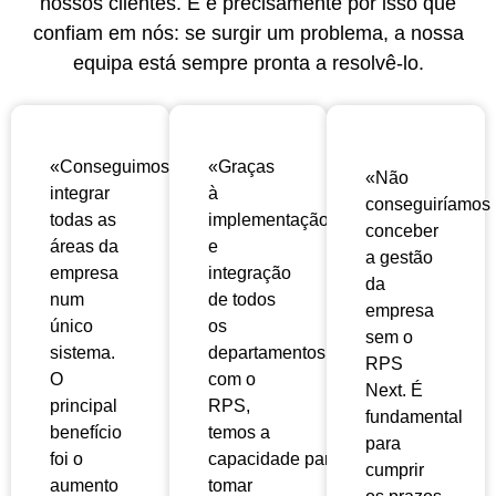
nossos clientes. E é precisamente por isso que
confiam em nós: se surgir um problema, a nossa
equipa está sempre pronta a resolvê-lo.
«Conseguimos
«Graças
«Não
integrar
à
conseguiríamos
todas as
implementação
conceber
áreas da
e
a gestão
empresa
integração
da
num
de todos
empresa
único
os
sem o
sistema.
departamentos
RPS
O
com o
Next. É
principal
RPS,
fundamental
benefício
temos a
para
foi o
capacidade
para
cumprir
aumento
tomar