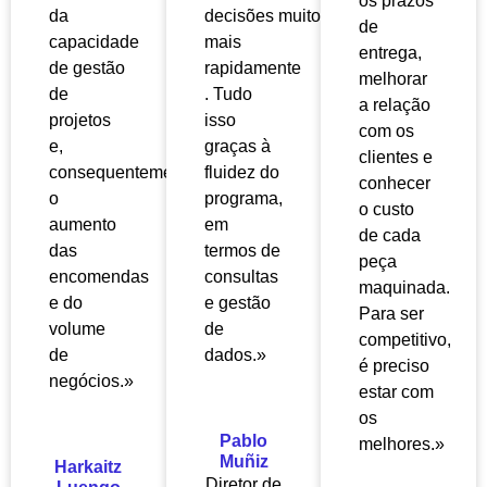
os prazos
da
decisões
muito
de
capacidade
mais
entrega,
de gestão
rapidamente
melhorar
de
. Tudo
a relação
projetos
isso
com os
e,
graças à
clientes e
consequentemente,
fluidez do
conhecer
o
programa,
o custo
aumento
em
de cada
das
termos de
peça
encomendas
consultas
maquinada.
e do
e gestão
Para ser
volume
de
competitivo,
de
dados.»
é preciso
negócios.»
estar com
os
Pablo
melhores.»
Muñiz
Harkaitz
Diretor de