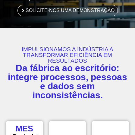
SOLICITE-NOS UMA DEMONSTRAÇÃO
IMPULSIONAMOS A INDÚSTRIA A
TRANSFORMAR EFICIÊNCIA EM
RESULTADOS
Da fábrica ao escritório:
integre processos, pessoas
e dados sem
inconsistências.
MES