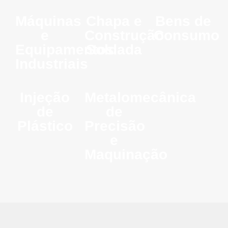
Máquinas
Chapa e
Bens de
e
Construção
Consumo
Equipamentos
Soldada
Industriais
Injeção
Metalomecânica
de
de
Plástico
Precisão
e
Maquinação