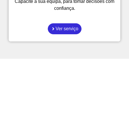
Capacite a sua equipa, para tomar decisões com
confiança.
Ver serviço
Como é que as empresas
podem tornar-se mais
eficientes?
Explore os nossos artigos sobre gestão,
automatição e Inteligência Artificial
aplicada ao dia a dia.