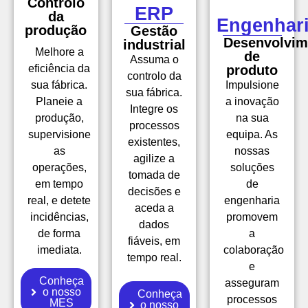
Controlo
ERP
da
Engenhar
produção
Gestão
Desenvolvim
industrial
Melhore a
de
Assuma o
eficiência da
produto
controlo da
sua fábrica.
Impulsione
sua fábrica.
Planeie a
a inovação
Integre os
produção,
na sua
processos
supervisione
equipa. As
existentes,
as
nossas
agilize a
operações,
soluções
tomada de
em tempo
de
decisões e
real, e detete
engenharia
aceda a
incidências,
promovem
dados
de forma
a
fiáveis, em
imediata.
colaboração
tempo real.
e
Conheça
asseguram
o nosso
Conheça
processos
MES
o nosso