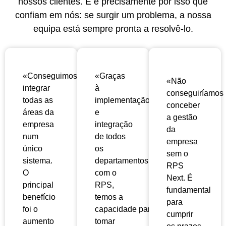
nossos clientes. E é precisamente por isso que
confiam em nós: se surgir um problema, a nossa
equipa está sempre pronta a resolvê-lo.
«Conseguimos
«Graças
«Não
integrar
à
conseguiríamos
todas as
implementação
conceber
áreas da
e
a gestão
empresa
integração
da
num
de todos
empresa
único
os
sem o
sistema.
departamentos
RPS
O
com o
Next. É
principal
RPS,
fundamental
benefício
temos a
para
foi o
capacidade
para
cumprir
aumento
tomar