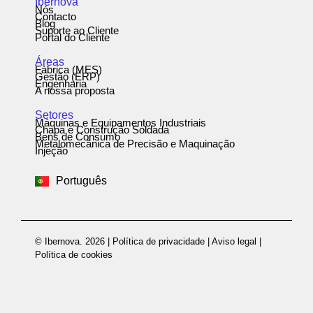
Ibernova
Nós
Contacto
Blog
Suporte ao Cliente
Portal do Cliente
Áreas
Fábrica (MES)
Gestão (ERP)
Engenharia
A nossa proposta
Setores
Máquinas e Equipamentos Industriais
Chapa e Construção Soldada
Bens de Consumo
Metalomecânica de Precisão e Maquinação
Español
Injeção
English
Português
Deutsch
© Ibernova. 2026 |
Política de privacidade
|
Aviso legal
|
Política de cookies