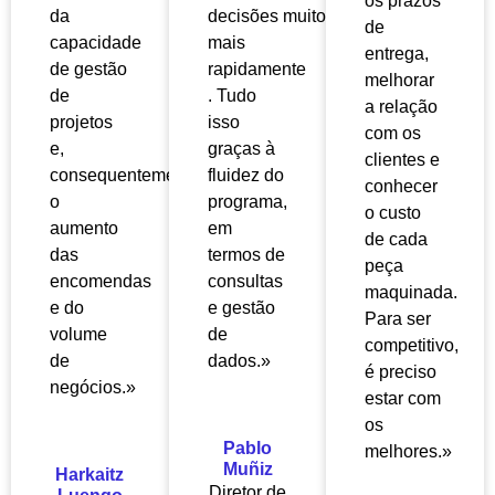
os prazos
da
decisões
muito
de
capacidade
mais
entrega,
de gestão
rapidamente
melhorar
de
. Tudo
a relação
projetos
isso
com os
e,
graças à
clientes e
consequentemente,
fluidez do
conhecer
o
programa,
o custo
aumento
em
de cada
das
termos de
peça
encomendas
consultas
maquinada.
e do
e gestão
Para ser
volume
de
competitivo,
de
dados.»
é preciso
negócios.»
estar com
os
Pablo
melhores.»
Muñiz
Harkaitz
Diretor de